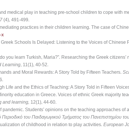
and medical play in teaching pre-school children to cope with m
57
(4), 491-499.
ediating practices in their children learning. The case of Chin
-x
 Greek Schools Is Delayed: Listening to the Voices of Chinese
you learn Turkish, Maria?”. Researching the Greek citizens’ mot
d Learning
, 11(1), 40-52.
mands and Moral Rewards: A Story Told by Fifteen Teachers.
Sc
6.
h Life and the Ethics of Teaching: A Story Told in Fifteen Voice
Minority education in Greece. Voices of ethnic Greek majority te
g and learning,
12(1), 44-60.
 of pandemic. Students’ opinions on the teaching approaches o
κό Περιοδικό του Παιδαγωγικού Τμήματος του Πανεπιστημίου το
lization of childhood in relation to play activities.
European Jou