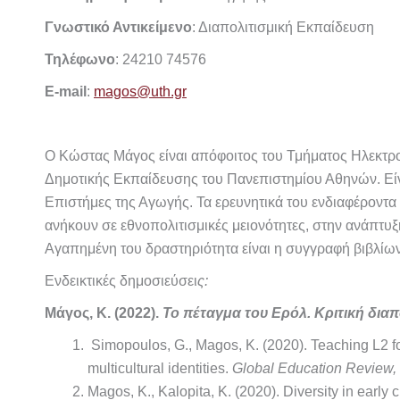
Γνωστικό Αντικείμενο
: Διαπολιτισμική Εκπαίδευση
Τηλέφωνο
: 24210 74576
E-mail
:
magos@uth.gr
Ο Κώστας Μάγος είναι απόφοιτος του Τμήματος Ηλεκτρ
Δημοτικής Εκπαίδευσης του Πανεπιστημίου Αθηνών. Είν
Επιστήμες της Αγωγής. Τα ερευνητικά του ενδιαφέροντα
ανήκουν σε εθνοπολιτισμικές μειονότητες, στην ανάπτυξ
Αγαπημένη του δραστηριότητα είναι η συγγραφή βιβλίων 
Ενδεικτικές δημοσιεύσει
ς:
Μάγος, Κ. (2022).
Το πέταγμα του Ερόλ. Κριτική δια
Simopoulos, G., Magos, K. (2020). Teaching L2 fo
multicultural identities.
Global Education Review,
Magos, K., Kalopita, K. (2020). Diversity in early