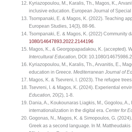
Kyriazopoulou, M., Karalis, Th., Magos, K., Arvani
inclusive education. European Journal of Special
Tsompanaki, E. & Magos, K. (2022). Teaching app
European Studies, 14(3), 88-96.
Tsompanaki, E. & Magos, K. (2022) Community dan
1080/14647893.2022.2144196
Magos, K., & Georgopapadakou, K. (accepted). Wh
Intercultural Education,
DOI: 10.1080/14675986.
Kyriazopoulou, M., Karalis, Th., Arvanitis, E., Ma
education in Greece.
Mediterranean Journal of E
Magos, K. & Tsevreni, I. (2023). The refugee trees
Tsevreni, I. & Magos, K. (2024). Experiential envi
Education,
20(2), 1-8.
Dania, A., Koukounaras Liagkis, M., Gogolou, A., 
internationalization in the digital era.
Center for E
Gogonas, N., Magos, K. & Simopoulos, G. (2024). 
Greek as a second language. In M. Mattheudakis 