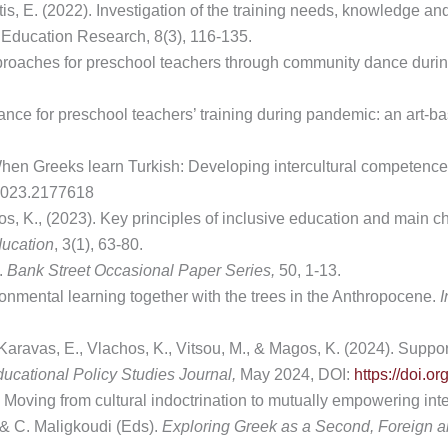
tis, E. (2022). Investigation of the training needs, knowledge and
 Education Research, 8(3), 116-135.
roaches for preschool teachers through community dance durin
ce for preschool teachers’ training during pandemic: an art-b
en Greeks learn Turkish: Developing intercultural competence 
2023.2177618
gos, K., (2023). Key principles of inclusive education and main 
ducation
, 3(1), 63-80.
.
Bank Street Occasional Paper Series,
50, 1-13.
ronmental learning together with the trees in the Anthropocene.
I
Karavas, E., Vlachos, K., Vitsou, M., & Magos, K. (2024). Suppor
ducational Policy Studies Journal,
May 2024, DOI:
https://doi.or
Moving from cultural indoctrination to mutually empowering int
& C. Maligkoudi (Eds).
Exploring Greek as a Second, Foreign 