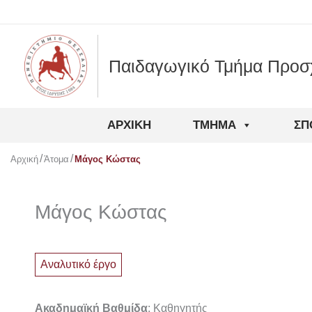
Μετάβαση
στο
περιεχόμενο
Παιδαγωγικό Τμήμα Προσ
ΑΡΧΙΚΉ
ΤΜΉΜΑ
ΣΠ
Αρχική
Άτομα
Μάγος Κώστας
Μάγος Κώστας
Αναλυτικό έργο
Ακαδημαϊκή Βαθμίδα
: Καθηγητής