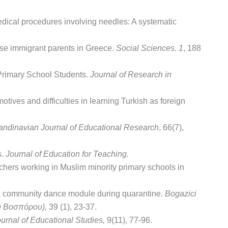
edical procedures involving needles: A systematic
ese immigrant parents in Greece.
Social Sciences.
1
, 188
 Primary School Students.
Journal of Research in
ives and difficulties in learning Turkish as foreign
andinavian Journal of Educational Research
, 66(7),
s.
Journal of Education for Teaching
.
achers working in Muslim minority primary schools in
f a community dance module during quarantine.
Bogazici
υ Βοσπόρου),
39 (1), 23-37.
rnal of Educational Studies,
9(11), 77-96.