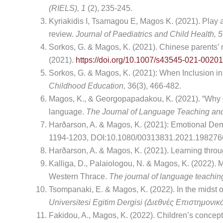
(RIELS), 1
(2), 235-245.
Kyriakidis I, Tsamagou E, Magos K. (2021). Play 
review.
Journal of Paediatrics and Child Health, 
Sorkos, G. & Magos, K. (2021). Chinese parents’ m
(2021).
https://doi.org/10.1007/s43545-021-00201
Sorkos, G. & Magos, K. (2021): When Inclusion in
Childhood Education,
36(3), 466-482.
Magos, K., & Georgopapadakou, K. (2021). “Why do 
language.
The Journal of Language Teaching
an
Harðarson, A. & Magos, K. (2021): Emotional De
1194-1203, DOI:10.1080/00313831.2021.198276
Harðarson, A. & Magos, K. (2021). Learning throug
Kalliga, D., Palaiologou, N. & Magos, K. (2022). 
Western Thrace.
The journal of language teachin
Tsompanaki, E. & Magos, K. (2022). In the midst
Universitesi
Egitim
Dergisi (Διεθνές Επιστημονι
Fakidou, A., Magos, K. (2022). Children’s conceptua