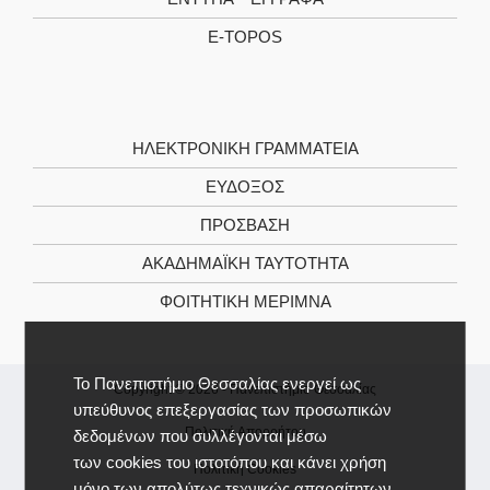
E-TOPOS
ΗΛΕΚΤΡΟΝΙΚΉ ΓΡΑΜΜΑΤΕΊΑ
ΕΥΔΟΞΟΣ
ΠΡΟΣΒΑΣΗ
ΑΚΑΔΗΜΑΪΚΉ ΤΑΥΤΌΤΗΤΑ
ΦΟΙΤΗΤΙΚΉ ΜΈΡΙΜΝΑ
Το Πανεπιστήμιο Θεσσαλίας ενεργεί ως
Copyright © 2026 -
Πανεπιστήμιο Θεσσαλίας
υπεύθυνος επεξεργασίας των προσωπικών
Πολιτική Απορρήτου
δεδομένων που συλλέγονται μέσω
των cookies του ιστοτόπου και κάνει χρήση
Πολιτική Cookies
μόνο των απολύτως τεχνικώς απαραίτητων