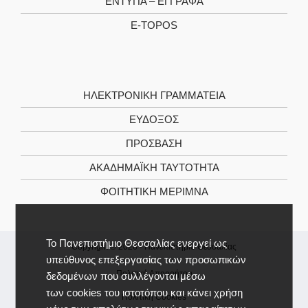
ΈΝΤΥΠΑ – ΈΓΓΡΑΦΑ
E-TOPOS
ΗΛΕΚΤΡΟΝΙΚΉ ΓΡΑΜΜΑΤΕΊΑ
ΕΥΔΟΞΟΣ
ΠΡΟΣΒΑΣΗ
ΑΚΑΔΗΜΑΪΚΉ ΤΑΥΤΌΤΗΤΑ
ΦΟΙΤΗΤΙΚΉ ΜΈΡΙΜΝΑ
Το Πανεπιστήμιο Θεσσαλίας ενεργεί ως
Copyright © 2026 -
Πανεπιστήμιο Θεσσαλίας
υπεύθυνος επεξεργασίας των προσωπικών
Πολιτική Απορρήτου
δεδομένων που συλλέγονται μέσω
των cookies του ιστοτόπου και κάνει χρήση
Πολιτική Cookies