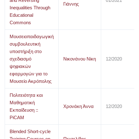
and Reversing
01/2021
Γιάννης
Inequalities Through
Educational
Commons
Μουσειοπαιδαγωγική
συμβουλευτική
υποστήριξη στο
σχεδιασμό
Νικονάνου Νίκη
12/2020
ψηφιακών
εφαρμογών για το
Μουσείο Ακρόπολης
Πολιτειότητα και
Μαθηματική
Χρονάκη Άννα
12/2020
Εκπαίδευση ::
PiCAM
Blended Short-cycle
Training Courses on
Πεχτελίδης