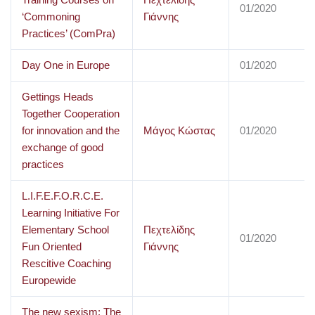
01/2020
‘Commoning
Γιάννης
Practices’ (ComPra)
Day One in Europe
01/2020
Gettings Heads
Together Cooperation
for innovation and the
Μάγος Κώστας
01/2020
exchange of good
practices
L.I.F.E.F.O.R.C.E.
Learning Initiative For
Elementary School
Πεχτελίδης
01/2020
Fun Oriented
Γιάννης
Rescitive Coaching
Europewide
The new sexism: The