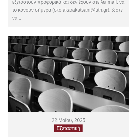
εξεταστούν προφορικά και δεν έχουν στείλει mail, να
το κάνουν σήμερα (στο akarakatsani@uth.gr), ώστε
να...
22 Μαΐου, 2025
Εξεταστική