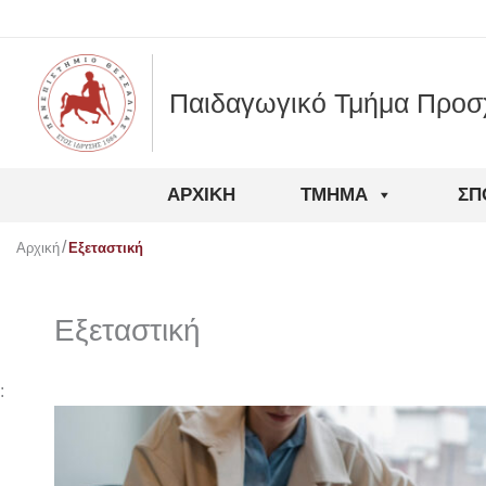
Μετάβαση
στο
περιεχόμενο
Παιδαγωγικό Τμήμα Προσ
ΑΡΧΙΚΉ
ΤΜΉΜΑ
ΣΠ
Αρχική
Εξεταστική
Εξεταστική
: