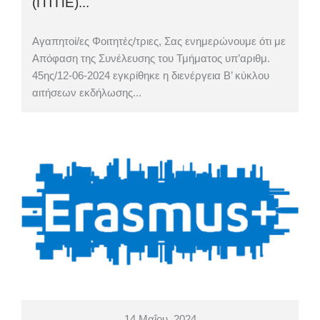
(ΠΤΠΕ)...
Αγαπητοί/ες Φοιτητές/τριες, Σας ενημερώνουμε ότι με
Απόφαση της Συνέλευσης του Τμήματος υπ’αριθμ.
45ης/12-06-2024 εγκρίθηκε η διενέργεια Β’ κύκλου
αιτήσεων εκδήλωσης...
14 Μαΐου, 2024