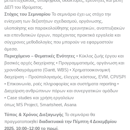
μεταπτυχιακούς, υποψήφιους διδάκτορες, ερευνητές και μέλη
ΔΕΠ του Ιδρύματος.
Στόχος του Σεμιναρίου
Το σεμινάριο έχει ως στόχο την
ενίσχυση των δεξιοτήτων σχεδιασμού, οργάνωσης,
υλοποίησης και παρακολούθησης ερευνητικών, αναπτυξιακών
και επενδυτικών έργων, παρέχοντας πρακτικά εργαλεία και
σύγχρονες μεθοδολογίες που μπορούν να εφαρμοστούν
άμεσα.
Περιεχόμενο – Θεματικές Ενότητες
• Κύκλος ζωής έργου και
βασικές αρχές διαχείρισης
• Προγραμματισμός, οργάνωση και
χρονοδιαγράμματα (Gantt, WBS)
• Χρηματοοικονομική
διαχείριση – Προϋπολογισμός, έλεγχος κόστους, EVM, CPI/SPI
• Επικοινωνία, ροές πληροφορίας και συστήματα reporting
•
Διαχείριση ανθρώπινων πόρων και συνεργατικών ομάδων
• Case studies και χρήση εργαλείων
όπως MS Project, Smartsheet, Asana
Τόπος & Χρόνος Διεξαγωγής
Το σεμινάριο θα
πραγματοποιηθεί
διαδικτυακά την Πέμπτη 4 Δεκεμβρίου
2025, 10:00–12:00 το πρωί
.