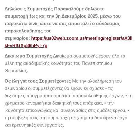
Δηλώσεις Συμμετοχής
Παρακαλούμε δηλώστε
συμμετοχή
έως και την 3η Δεκεμβρίου 2025, μέσω του
παρακάτω λινκ, ώστε να σας αποσταλεί ο σύνδεσμος
παρακολούθησης του
σεμιναρίου:
https://us02web.zoom.us/meeting/register/aX3ll
kFvRIGXp86hPyl-7g
Δικαίωμα Συμμετοχής
Δικαίωμα συμμετοχής έχουν όλα τα
μέλη της ακαδημαϊκής κοινότητας του Πανεπιστημίου
Θεσσαλίας.
Οφέλη για τους Συμμετέχοντες
Με την ολοκλήρωση του
σεμιναρίου οι συμμετέχοντες θα έχουν ενισχύσει:
• τις
δεξιότητες προγραμματισμού και παρακολούθησης έργων,
• τη
χρηματοοικονομική και διοικητική τους επάρκεια,
• την
ικανότητα επικοινωνίας και συνεργασίας στις ομάδες έργου,
•
τη συμβολή τους στη συμμετοχή σε χρηματοδοτούμενα έργα
και ερευνητικές συνεργασίες.