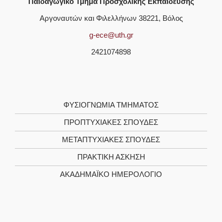
Παιδαγωγικό Τμήμα Προσχολικής Εκπαίδευσης
Αργοναυτών και Φιλελλήνων 38221, Βόλος
g-ece@uth.gr
2421074898
ΦΥΣΙΟΓΝΩΜΊΑ TΜΉΜΑΤΟΣ
ΠΡΟΠΤΥΧΙΑΚΈΣ ΣΠΟΥΔΈΣ
ΜΕΤΑΠΤΥΧΙΑΚΈΣ ΣΠΟΥΔΈΣ
ΠΡΑΚΤΙΚΉ ΆΣΚΗΣΗ
ΑΚΑΔΗΜΑΪΚΌ ΗΜΕΡΟΛΌΓΙΟ