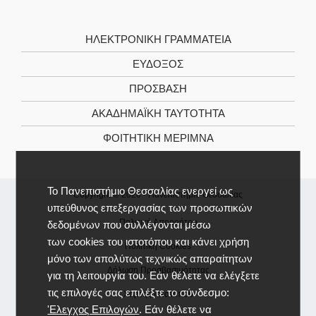
ΗΛΕΚΤΡΟΝΙΚΉ ΓΡΑΜΜΑΤΕΊΑ
ΕΥΔΟΞΟΣ
ΠΡΟΣΒΑΣΗ
ΑΚΑΔΗΜΑΪΚΉ ΤΑΥΤΌΤΗΤΑ
ΦΟΙΤΗΤΙΚΉ ΜΈΡΙΜΝΑ
Το Πανεπιστήμιο Θεσσαλίας ενεργεί ως
Copyright © 2026 -
Πανεπιστήμιο Θεσσαλίας
υπεύθυνος επεξεργασίας των προσωπικών
Πολιτική Απορρήτου
δεδομένων που συλλέγονται μέσω
των cookies του ιστοτόπου και κάνει χρήση
Πολιτική Cookies
μόνο των απολύτως τεχνικώς απαραίτητων
Δήλωση Προσβασιμότητας
για τη λειτουργία του. Εάν θέλετε να ελέγξετε
τις επιλογές σας επιλέξτε το σύνδεσμο:
Χάρτης Ιστοτόπου
'Ελεγχος Επιλογών
. Εάν θέλετε να