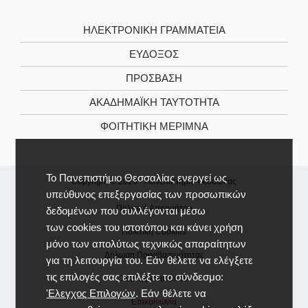
ΗΛΕΚΤΡΟΝΙΚΉ ΓΡΑΜΜΑΤΕΊΑ
ΕΥΔΟΞΟΣ
ΠΡΟΣΒΑΣΗ
ΑΚΑΔΗΜΑΪΚΉ ΤΑΥΤΌΤΗΤΑ
ΦΟΙΤΗΤΙΚΉ ΜΈΡΙΜΝΑ
Το Πανεπιστήμιο Θεσσαλίας ενεργεί ως
Copyright © 2026 -
Πανεπιστήμιο Θεσσαλίας
υπεύθυνος επεξεργασίας των προσωπικών
Πολιτική Απορρήτου
δεδομένων που συλλέγονται μέσω
των cookies του ιστοτόπου και κάνει χρήση
Πολιτική Cookies
μόνο των απολύτως τεχνικώς απαραίτητων
Δήλωση Προσβασιμότητας
για τη λειτουργία του. Εάν θέλετε να ελέγξετε
τις επιλογές σας επιλέξτε το σύνδεσμο:
Χάρτης Ιστοτόπου
'Ελεγχος Επιλογών
. Εάν θέλετε να
Επικοινωνία